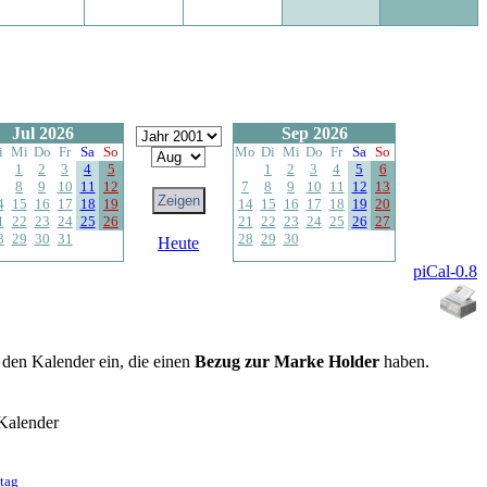
Jul 2026
Sep 2026
i
Mi
Do
Fr
Sa
So
Mo
Di
Mi
Do
Fr
Sa
So
1
2
3
4
5
1
2
3
4
5
6
8
9
10
11
12
7
8
9
10
11
12
13
4
15
16
17
18
19
14
15
16
17
18
19
20
1
22
23
24
25
26
21
22
23
24
25
26
27
8
29
30
31
28
29
30
Heute
piCal-0.8
n den Kalender ein, die einen
Bezug zur Marke Holder
haben.
Kalender
tag