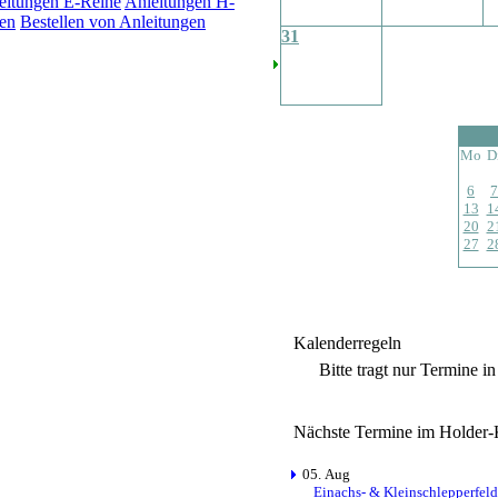
eitungen E-Reihe
Anleitungen H-
en
Bestellen von Anleitungen
31
Mo
D
6
7
13
1
20
2
27
2
Kalenderregeln
Bitte tragt nur Termine i
Nächste Termine im Holder-
05. Aug
Einachs- & Kleinschlepperfeld