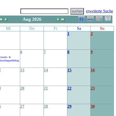
erweiterte Suche
Aug 2026
Mi
Do
Fr
Sa
So
1
2
6
7
8
9
Einachs- &
inschlepperfeldtag
2
13
14
15
16
9
20
21
22
23
6
27
28
29
30