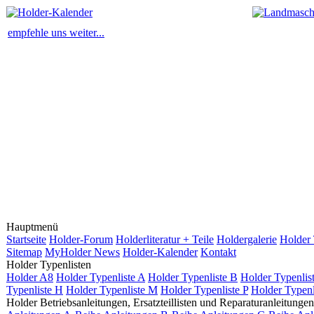
empfehle uns weiter...
Hauptmenü
Startseite
Holder-Forum
Holderliteratur + Teile
Holdergalerie
Holder 
Sitemap
MyHolder News
Holder-Kalender
Kontakt
Holder Typenlisten
Holder A8
Holder Typenliste A
Holder Typenliste B
Holder Typenlis
Typenliste H
Holder Typenliste M
Holder Typenliste P
Holder Typenl
Holder Betriebsanleitungen, Ersatzteillisten und Reparaturanleitungen