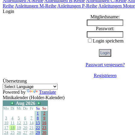
Anleitungen A-Reihe
Anleitungen B-Reihe
Anleitungen C-Reihe
Anl
Reihe
Anleitungen M-Reihe
Anleitungen P-Reihe
Anleitungen Motor
Login
Mitgliedsname:
Passwort:
Login speichern
Passwort vergessen?
Registrieren
Übersetzung
Powered by
Translate
Minikalender (Holder-Kalender)
Aug 2026
Mo
Di
Mi
Do
Fr
Sa
So
1
2
3
4
5
6
7
8
9
10
11
12
13
14
15
16
17
18
19
20
21
22
23
24
25
26
27
28
29
30