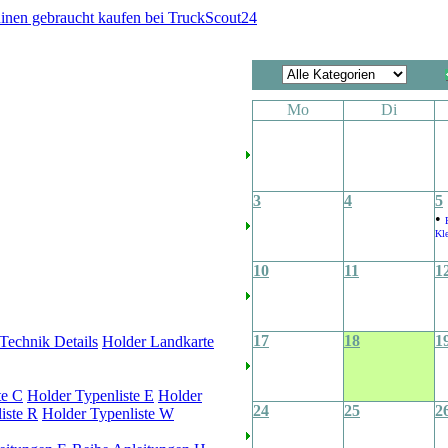
Mo
Di
3
4
5
•
Kle
10
11
1
17
18
1
Technik Details
Holder Landkarte
te C
Holder Typenliste E
Holder
24
25
2
iste R
Holder Typenliste W