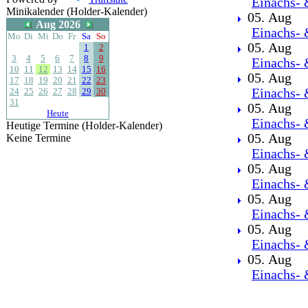
Einachs- 
Minikalender (Holder-Kalender)
05. Aug
Aug 2026
Einachs- 
Mo
Di
Mi
Do
Fr
Sa
So
05. Aug
1
2
3
4
5
6
7
8
9
Einachs- 
10
11
12
13
14
15
16
05. Aug
17
18
19
20
21
22
23
24
25
26
27
28
29
30
Einachs- 
31
05. Aug
Heute
Einachs- 
Heutige Termine (Holder-Kalender)
05. Aug
Keine Termine
Einachs- 
05. Aug
Einachs- 
05. Aug
Einachs- 
05. Aug
Einachs- 
05. Aug
Einachs- 