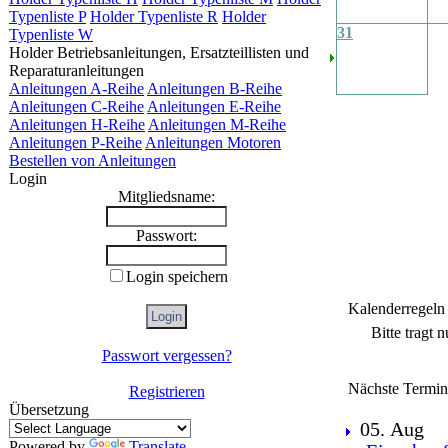
Typenliste P
Holder Typenliste R
Holder
31
Typenliste W
Holder Betriebsanleitungen, Ersatzteillisten und
Reparaturanleitungen
Anleitungen A-Reihe
Anleitungen B-Reihe
Anleitungen C-Reihe
Anleitungen E-Reihe
Anleitungen H-Reihe
Anleitungen M-Reihe
Anleitungen P-Reihe
Anleitungen Motoren
Bestellen von Anleitungen
Login
Mitgliedsname:
Passwort:
Login speichern
Kalenderregeln
Bitte tragt 
Passwort vergessen?
Nächste Termin
Registrieren
Übersetzung
05. Aug
Powered by
Translate