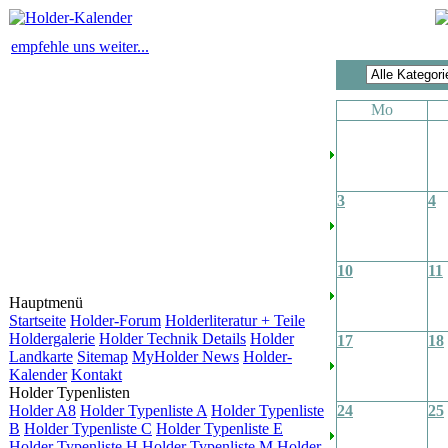
empfehle uns weiter...
Mo
3
4
10
11
Hauptmenü
Startseite
Holder-Forum
Holderliteratur + Teile
Holdergalerie
Holder Technik Details
Holder
17
18
Landkarte
Sitemap
MyHolder News
Holder-
Kalender
Kontakt
Holder Typenlisten
Holder A8
Holder Typenliste A
Holder Typenliste
24
25
B
Holder Typenliste C
Holder Typenliste E
Holder Typenliste H
Holder Typenliste M
Holder