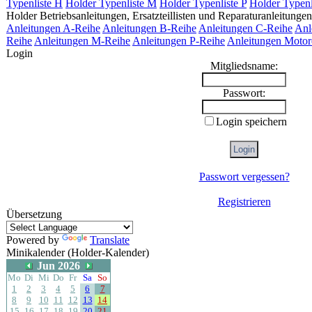
Typenliste H
Holder Typenliste M
Holder Typenliste P
Holder Typenl
Holder Betriebsanleitungen, Ersatzteillisten und Reparaturanleitungen
Anleitungen A-Reihe
Anleitungen B-Reihe
Anleitungen C-Reihe
Anl
Reihe
Anleitungen M-Reihe
Anleitungen P-Reihe
Anleitungen Motor
Login
Mitgliedsname:
Passwort:
Login speichern
Passwort vergessen?
Registrieren
Übersetzung
Powered by
Translate
Minikalender (Holder-Kalender)
Jun 2026
Mo
Di
Mi
Do
Fr
Sa
So
1
2
3
4
5
6
7
8
9
10
11
12
13
14
15
16
17
18
19
20
21