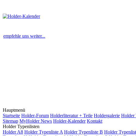
empfehle uns weiter...
Hauptmenü
Startseite
Holder-Forum
Holderliteratur + Teile
Holdergalerie
Holder 
Sitemap
MyHolder News
Holder-Kalender
Kontakt
Holder Typenlisten
Holder A8
Holder Typenliste A
Holder Typenliste B
Holder Typenlis