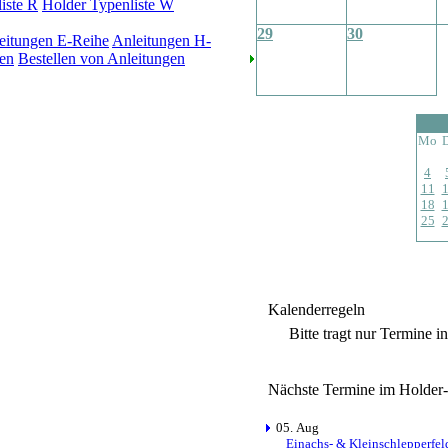
iste R
Holder Typenliste W
29
30
eitungen E-Reihe
Anleitungen H-
en
Bestellen von Anleitungen
Mo
4
11
18
25
Kalenderregeln
Bitte tragt nur Termine i
Nächste Termine im Holder
05. Aug
Einachs- & Kleinschlepperfel