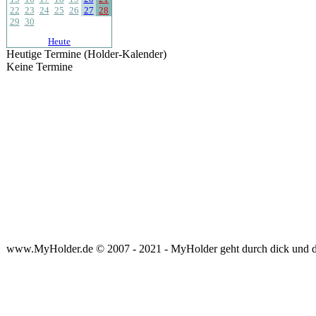
22
23
24
25
26
27
28
29
30
Heute
Heutige Termine (Holder-Kalender)
Keine Termine
www.MyHolder.de © 2007 - 2021 - MyHolder geht durch dick und 