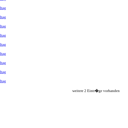
dtag
dtag
dtag
dtag
dtag
dtag
dtag
dtag
dtag
weitere 2 Eintr�ge vorhanden