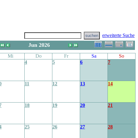
erweiterte Suche
Jun 2026
Mi
Do
Fr
Sa
So
4
5
6
7
0
11
12
13
14
7
18
19
20
21
4
25
26
27
28