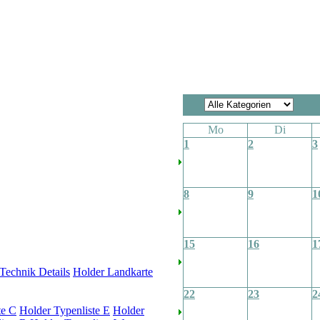
Mo
Di
1
2
3
8
9
1
15
16
1
Technik Details
Holder Landkarte
22
23
2
te C
Holder Typenliste E
Holder