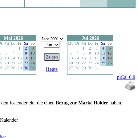
Mai 2026
Jul 2026
Di
Mi
Do
Fr
Sa
So
Mo
Di
Mi
Do
Fr
Sa
So
1
2
3
1
2
3
4
5
5
6
7
8
9
10
6
7
8
9
10
11
12
12
13
14
15
16
17
13
14
15
16
17
18
19
19
20
21
22
23
24
20
21
22
23
24
25
26
26
27
28
29
30
31
27
28
29
30
31
Heute
piCal-0.8
n den Kalender ein, die einen
Bezug zur Marke Holder
haben.
-Kalender
dtag