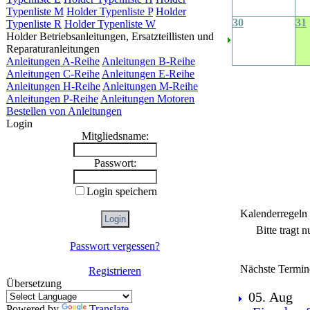
Typenliste M
Holder Typenliste P
Holder
30
31
Typenliste R
Holder Typenliste W
Holder Betriebsanleitungen, Ersatzteillisten und
Reparaturanleitungen
Anleitungen A-Reihe
Anleitungen B-Reihe
Anleitungen C-Reihe
Anleitungen E-Reihe
Anleitungen H-Reihe
Anleitungen M-Reihe
Anleitungen P-Reihe
Anleitungen Motoren
Bestellen von Anleitungen
Login
Mitgliedsname:
Passwort:
Login speichern
Kalenderregeln
Bitte tragt 
Passwort vergessen?
Nächste Termin
Registrieren
Übersetzung
05. Aug
Powered by
Translate