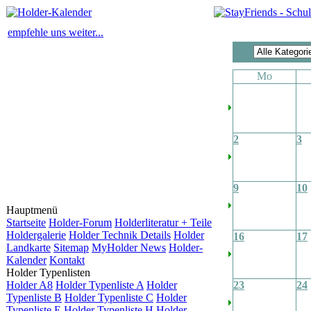
empfehle uns weiter...
Mo
2
3
9
10
Hauptmenü
Startseite
Holder-Forum
Holderliteratur + Teile
Holdergalerie
Holder Technik Details
Holder
16
17
Landkarte
Sitemap
MyHolder News
Holder-
Kalender
Kontakt
Holder Typenlisten
Holder A8
Holder Typenliste A
Holder
23
24
Typenliste B
Holder Typenliste C
Holder
Typenliste E
Holder Typenliste H
Holder