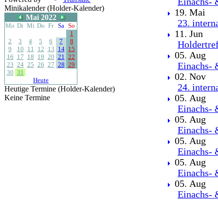
Einachs- 
Minikalender (Holder-Kalender)
19. Mai
Mai 2022
23. intern
Mo
Di
Mi
Do
Fr
Sa
So
11. Jun
1
2
3
4
5
6
7
8
Holdertre
9
10
11
12
13
14
15
05. Aug
16
17
18
19
20
21
22
23
24
25
26
27
28
29
Einachs- 
30
31
02. Nov
Heute
24. intern
Heutige Termine (Holder-Kalender)
05. Aug
Keine Termine
Einachs- 
05. Aug
Einachs- 
05. Aug
Einachs- 
05. Aug
Einachs- 
05. Aug
Einachs- 